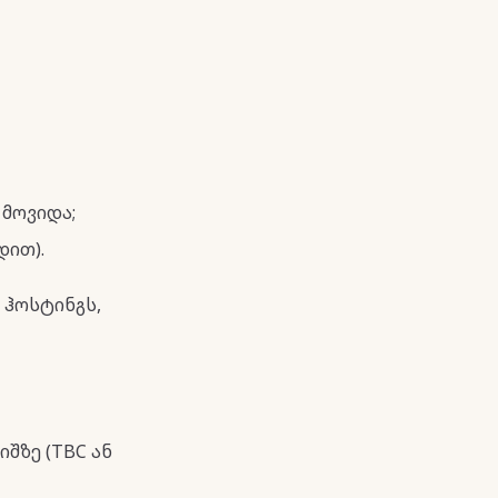
მოვიდა;
დით).
 ჰოსტინგს,
შზე (TBC ან