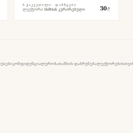
6 ᲒᲐᲙᲕᲔᲗᲘᲚᲘ
· ᲓᲐᲛᲬᲧᲔᲑᲘ
30
₾
ლექტორი
SkillHub კურირებული
წესები
კონფიდენციალურობა
თანხის დაბრუნება
ლექტორებისთვი